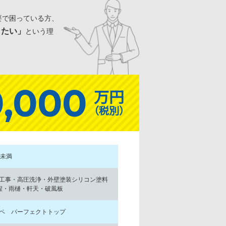
要で困っている方、
りたい」
という理
0,000
万円
（税別）
坪未満
工事・高圧洗浄・外壁塗装シリコン塗料
程・雨樋・軒天・破風板
ペ パーフェクトトップ