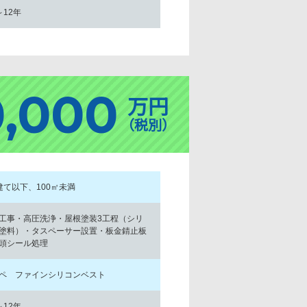
～12年
0,000
万円
（税別）
建て以下、100㎡未満
工事・高圧洗浄・屋根塗装3工程（シリ
塗料）・タスペーサー設置・板金錆止板
頭シール処理
ペ ファインシリコンベスト
～12年