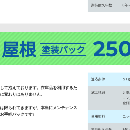
期待耐久年数
8年
25
屋根
塗装パック
適応条件
２F
して抱えております。在庫品を利用するた
施工詳細
足場
に変わりはありません。
コン
金釘
は限られてきますが、本当にメンテナンス
お手軽パックです♪
使用塗料
ニッ
期待耐久年数
8年