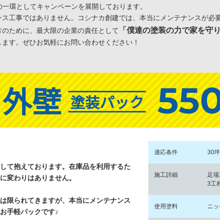
の一環としてキャンペーンを展開しております。
ンス工事ではありません。コシナカ創建では、本当にメンテナンスが必
「僕達の塗装の力で家を守
方のために、最大限の企業の責任として
します。ぜひお気軽にお問い合わせください！
55
外壁
塗装パック
適応条件
30
して抱えております。在庫品を利用するた
施工詳細
足場
に変わりはありません。
3工
は限られてきますが、本当にメンテナンス
使用塗料
ニッ
お手軽パックです♪