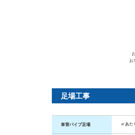
お
足場工事
㎡あた
単管パイプ足場